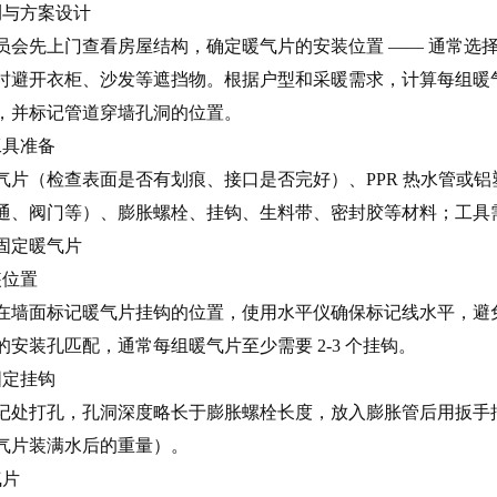
测与方案设计
员会先上门查看房屋结构，确定暖气片的安装位置 —— 通常选
时避开衣柜、沙发等遮挡物。根据户型和采暖需求，计算每组暖
，并标记管道穿墙孔洞的位置。
工具准备
气片（检查表面是否有划痕、接口是否完好）、PPR 热水管或
通、阀门等）、膨胀螺栓、挂钩、生料带、密封胶等材料；工具
固定暖气片
装位置
在墙面标记暖气片挂钩的位置，使用水平仪确保标记线水平，避
的安装孔匹配，通常每组暖气片至少需要 2-3 个挂钩。
固定挂钩
记处打孔，孔洞深度略长于膨胀螺栓长度，放入膨胀管后用扳手
气片装满水后的重量）。
气片