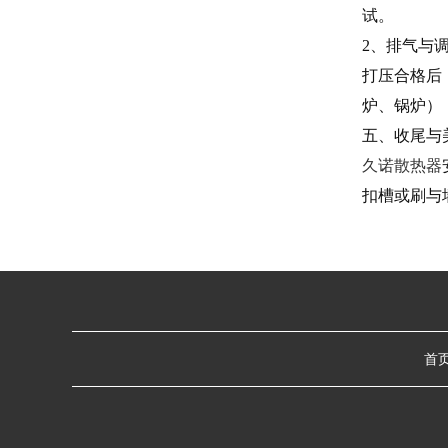
试。
2、排气与
打压合格后
炉、锅炉）
五、收尾与
久诺散热器
扣槽或刷与
首