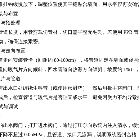
准挂钩缓慢放下，调整位置使其平稳贴合墙面，用水平仪再次确
接与布置
切与预处理
管道长度，用管剪裁切管材，切口需平整无毛刺。若使用 PPR
物，确保连接紧密。
定与走向布置
道走向安装管卡（间距约 80-100cm），将管道固定在墙面或
道向暖气片方向倾斜，回水管道向热源方向倾斜，坡度约 1%）
气片与管道
进出水口处缠绕生料带（或使用密封垫），然后用扳手将阀门、
成后，检查管道与暖气片是否垂直或水平，避免因受力不均导致
试与调试
验
出水阀门，打开进水阀门，通过打压泵向系统内注入清水，缓慢升压至 0.
下降不超过 0.05MPa，且管道、接口无渗漏，说明系统密封