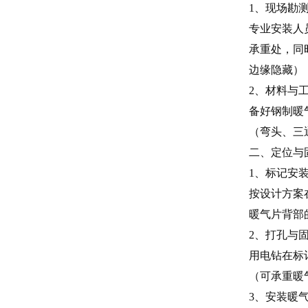
1、现场勘
专业安装人
承重处，同
边缘隐藏）
2、材料与
备好钢制暖
（弯头、三
二、定位与
1、标记安
按设计方案
暖气片背部
2、打孔与
用电钻在标
（可承重暖
3、安装暖