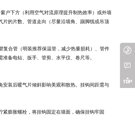
择窗户下方（利用空气对流原理提升制热效率）或外墙
气片的片数、管道走向（尽量沿墙角、踢脚线或吊顶

铝塑复合管（明装推荐保温管，减少热量损耗）、管件
需准备电钻、扳手、管剪、水平仪、卷尺等。


免安装后暖气片倾斜影响美观和散热。挂钩间距需与
拧紧膨胀螺栓，将挂钩固定在墙面，确保挂钩牢固